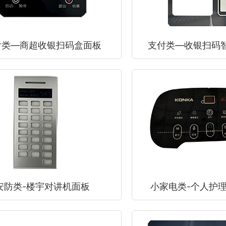
付类—商超收银扫码盒面板
支付类—收银扫码
安防类-楼宇对讲机面板
小家电类-个人护