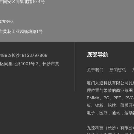
市同安区同集北路1001号
3797868
市黄花工业园杨塘路1号
底部导航
892/长沙18153797868
区同集北路1001号 2、长沙市黄
关于我们
新闻资讯
厦门九逵科技有限公司扎
理位置与繁荣的商业氛围
PMMA、PC、PET、
板、铭板、铭牌、薄膜开
电子，医疗，通讯，运动
九逵科技（长沙）有限公