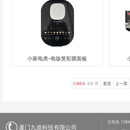
小家电类-电饭煲彩膜面板
共
66
条 2/6 页
首页
上一页
兰先生
1390
厦门九逵科技有限公司