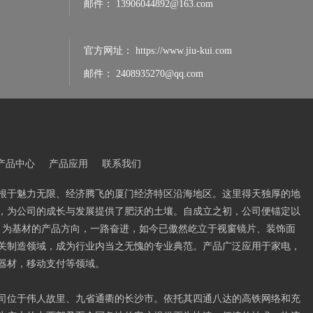
邮件：
13906044892@163.com
官方网址：
https://www.jiu-kui.com
邮件：
2408935270@qq.com
产品中心
产品应用
联系我们
根于魅力无限、经济腾飞的厦门经济特区沿海地区。这里得天独厚的地
，为公司的成长与发展提供了肥沃的土壤。自成立之初，公司便锚定以
PVC 为基材的产品方向，一路奋进，如今已傲然屹立于视窗镜片、装饰面
关制造领域，成为行业内当之无愧的专业典范。产品广泛应用于家电，
器材，移动支付等领域。
司位于伟人故里、九省通衢的长沙市。依托其四通八达的高铁网络和充