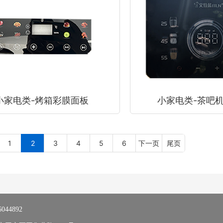
小家电类-烤箱彩膜面板
小家电类-茶吧
1
2
3
4
5
6
下一页
尾页
6044892