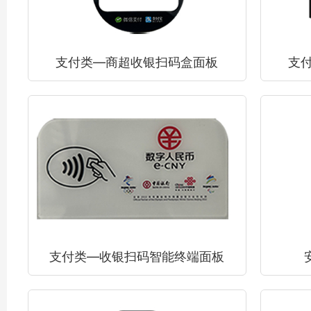
支付类—商超收银扫码盒面板
支
支付类—收银扫码智能终端面板