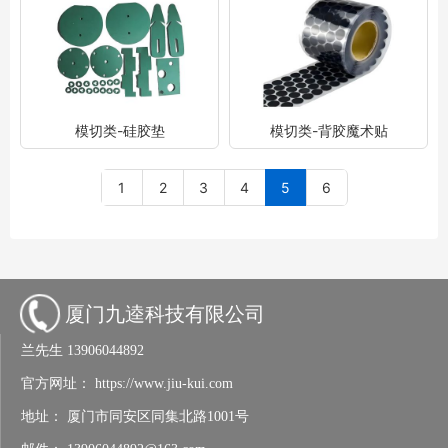
模切类-硅胶垫
模切类-背胶魔术贴
1
2
3
4
5
6
厦门九逵科技有限公司
兰先生
13906044892
官方网址：
https://www.jiu-kui.com
地址：
厦门市同安区同集北路1001号