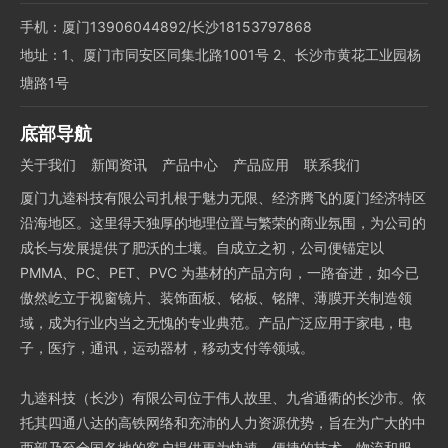
手机：厦门13906044892/长沙18153797868
地址：1、厦门市同安区同集北路1001号 2、长沙市黄花工业园杨
塘路1号
底部导航
关于我们
新闻资讯
产品中心
产品应用
联系我们
厦门九逵科技有限公司扎根于魅力无限、经济腾飞的厦门经济特区
沿海地区。这里得天独厚的地理位置与繁荣的商业氛围，为公司的
成长与发展提供了肥沃的土壤。自成立之初，公司便锚定以
PMMA、PC、PET、PVC 为基材的产品方向，一路奋进，如今已
傲然屹立于视窗镜片、装饰面板、铭板、铭牌、薄膜开关制造领
域，成为行业内当之无愧的专业典范。产品广泛应用于家电，电
子，医疗，通讯，运动器材，移动支付等领域。
九逵科技（长沙）有限公司位于伟人故里、九省通衢的长沙市。依
托其四通八达的高铁网络和充沛的人力资源优势，旨在为广大的中
西部乃至全国各地的客户提供更为快速、便捷的技术、物流和服