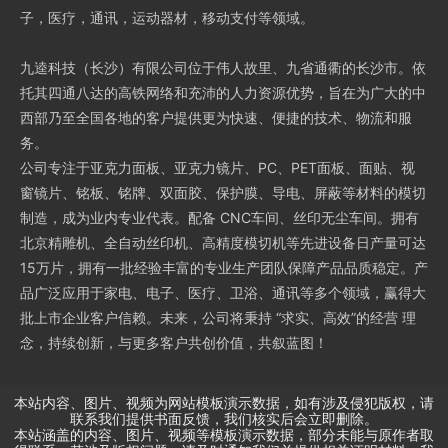
子，医疗，通讯，运动器材，移动支付等领域。
九逵科技（长沙）有限公司位于伟人故里、九省通衢的长沙市。依
托其四通八达的高铁网络和充沛的人力资源优势，旨在为广大的中
西部乃至全国各地的客户提供更为快速、便捷的技术、物流和服
务。
公司专注于亚克力面板、亚克力镜片、PC、PET面板、面贴、视
窗镜片、铭板、铭牌、双面胶、保护膜、导电、屏蔽等材料的模切
制造，成为业内专业代表。配备 CNC车间、丝印无尘车间。拥有
北京精雕机、全自动丝印机、高精度模切机等先进设备日产量可达
15万片，拥有一批经验丰富的专业生产团队保障产品品质稳定。产
品广泛应用于家电、电子、医疗、卫浴、通讯等多个领域，赢得大
批上市企业客户信赖。未来，公司将秉持 “求实、高效”的经营 理
念，持续创新，与更多客户共创价值，共叙蓝图！
本站内容、图片、视频为网站模板演示数据，如有涉及侵犯版权，请
联系我们提供书面反馈，我们核实后会立即删除。
本站涵盖的内容、图片、视频等模板演示数据，部分未能与原作者取