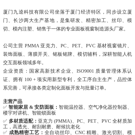
厦门
九逵科技
有限公司坐落于厦门经济特区，同步设立厦
门、长沙两大生产基地，是集研发、精密加工、丝印、模
切、模内注塑、销售于一体的专业面板视窗制造源头厂家。
公司主营
PMMA 亚克力、PC、PET、PVC 基材视窗镜片、
装饰面板、薄膜开关、铭板铭牌、模切辅料，深耕智能人机
交互面板领域多年。
企业资质：国家高新技术企业、
ISO9001 质量管理体系认
证、拥有 100 + 项实用新型专利，全工序自主生产，品控体
系完善，可承接各类定制化面板开发与批量订单。
主营产品
✅
智能家居
& 安防面板：
智能温控器、空气净化器控制器、
楼宇对讲机、智能锁面板
✅
多材质适配：
亚克力
(PMMA)、PC、PET、PVC 全材质加
工，高透光、耐刮耐磨、耐候抗老化
✅
成熟精密工艺：
全自动丝印、
CNC 精雕、激光切割、模