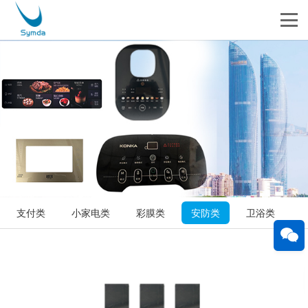
支付类
小家电类
彩膜类
安防类
卫浴类