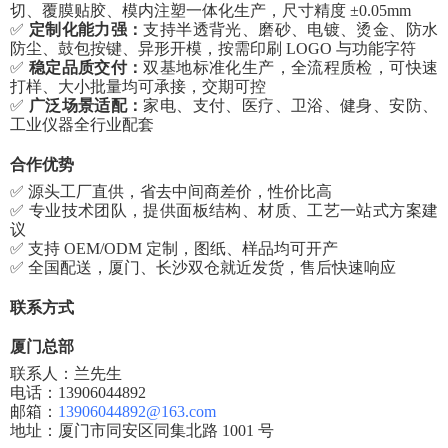
切、覆膜贴胶、模内注塑一体化生产，尺寸精度 ±0.05mm
✅
定制化能力强：
支持半透背光、磨砂、电镀、烫金、防水
防尘、鼓包按键、异形开模，按需印刷
LOGO 与功能字符
✅
稳定品质交付：
双基地标准化生产，全流程质检，可快速
打样、大小批量均可承接，交期可控
✅
广泛场景适配：
家电、支付、医疗、卫浴、健身、安防、
工业仪器全行业配套
合作优势
✅ 源头工厂直供，省去中间商差价，性价比高
✅ 专业技术团队，提供面板结构、材质、工艺一站式方案建
议
✅ 支持 OEM/ODM 定制，图纸、样品均可开产
✅ 全国配送，厦门、长沙双仓就近发货，售后快速响应
联系方式
厦门总部
联系人：兰先生
电话：
13906044892
邮箱：
13906044892@163.com
地址：厦门市同安区同集北路
1001 号