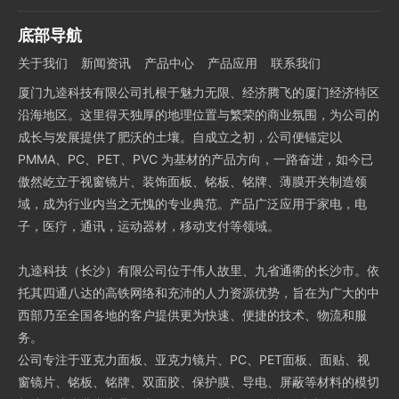
底部导航
关于我们
新闻资讯
产品中心
产品应用
联系我们
厦门九逵科技有限公司扎根于魅力无限、经济腾飞的厦门经济特区
沿海地区。这里得天独厚的地理位置与繁荣的商业氛围，为公司的
成长与发展提供了肥沃的土壤。自成立之初，公司便锚定以
PMMA、PC、PET、PVC 为基材的产品方向，一路奋进，如今已
傲然屹立于视窗镜片、装饰面板、铭板、铭牌、薄膜开关制造领
域，成为行业内当之无愧的专业典范。产品广泛应用于家电，电
子，医疗，通讯，运动器材，移动支付等领域。
九逵科技（长沙）有限公司位于伟人故里、九省通衢的长沙市。依
托其四通八达的高铁网络和充沛的人力资源优势，旨在为广大的中
西部乃至全国各地的客户提供更为快速、便捷的技术、物流和服
务。
公司专注于亚克力面板、亚克力镜片、PC、PET面板、面贴、视
窗镜片、铭板、铭牌、双面胶、保护膜、导电、屏蔽等材料的模切