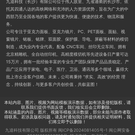
九逵科技（长沙）有限公司位于伟人故里、九省通衢的长沙市。依
托其四通八达的高铁网络和充沛的人力资源优势，旨在为广大的中
西部乃至全国各地的客户提供更为快速、便捷的技术、物流和服
务。
公司专注于亚克力面板、亚克力镜片、PC、PET面板、面贴、视
窗镜片、铭板、铭牌、双面胶、保护膜、导电、屏蔽等材料的模切
制造，成为业内专业代表。配备 CNC车间、丝印无尘车间。拥有
北京精雕机、全自动丝印机、高精度模切机等先进设备日产量可达
15万片，拥有一批经验丰富的专业生产团队保障产品品质稳定。产
品广泛应用于家电、电子、医疗、卫浴、通讯等多个领域，赢得大
批上市企业客户信赖。未来，公司将秉持 “求实、高效”的经营 理
念，持续创新，与更多客户共创价值，共叙蓝图！
本站内容、图片、视频为网站模板演示数据，如有涉及侵犯版权，请
联系我们提供书面反馈，我们核实后会立即删除。
本站涵盖的内容、图片、视频等模板演示数据，部分未能与原作者取
得联系。若涉及版权问题，请及时通知我们并提供相关证明材料，我
们将立即予以删除！
九逵科技有限公司
版权所有
闽ICP备2024081405号-1
闽公网安备