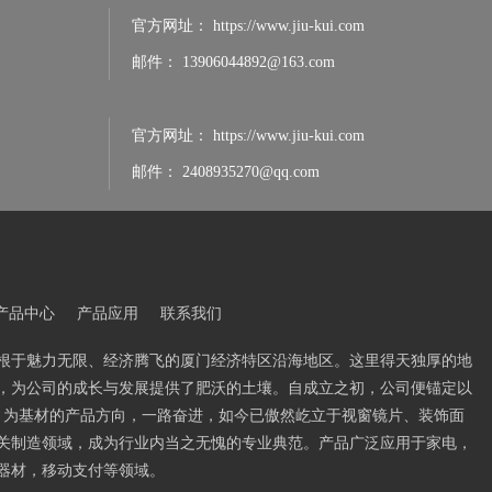
官方网址：
https://www.jiu-kui.com
邮件：
13906044892@163.com
官方网址：
https://www.jiu-kui.com
邮件：
2408935270@qq.com
产品中心
产品应用
联系我们
根于魅力无限、经济腾飞的厦门经济特区沿海地区。这里得天独厚的地
，为公司的成长与发展提供了肥沃的土壤。自成立之初，公司便锚定以
PVC 为基材的产品方向，一路奋进，如今已傲然屹立于视窗镜片、装饰面
关制造领域，成为行业内当之无愧的专业典范。产品广泛应用于家电，
器材，移动支付等领域。