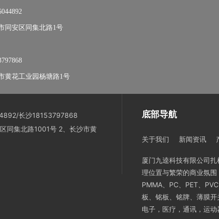
6044892
市同安区同集北路1号
3797868
市黄花工业园杨塘路1号
底部导航
892/长沙18153797868
区同集北路1001号 2、长沙市黄
关于我们
新闻资讯
厦门九逵科技有限公司扎
理位置与繁荣的商业氛围
PMMA、PC、PET、
板、铭板、铭牌、薄膜开
电子，医疗，通讯，运动