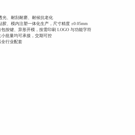
，高透光、耐刮耐磨、耐候抗老化
胶、模内注塑一体化生产，尺寸精度 ±0.05mm
按键、异形开模，按需印刷 LOGO 与功能字符
大小批量均可承接，交期可控
器全行业配套