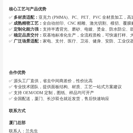
核心工艺与产品优势
✅
多材质适配：
亚克力 (PMMA)、PC、PET、PVC 全材质加工
✅
成熟精密工艺：
全自动丝印、CNC 精雕、激光切割、模切、覆膜贴
✅
定制化能力强：
支持半透背光、磨砂、电镀、烫金、防水防尘、鼓包
✅
稳定品质交付：
双基地标准化生产，全流程质检，可快速打样、
✅
广泛场景适配：
家电、支付、医疗、卫浴、健身、安防、工业仪
合作优势
✅ 源头工厂直供，省去中间商差价，性价比高
✅ 专业技术团队，提供面板结构、材质、工艺一站式方案建议
✅ 支持 OEM/ODM 定制，图纸、样品均可开产
✅ 全国配送，厦门、长沙双仓就近发货，售后快速响应
联系方式
厦门总部
联系人：兰先生