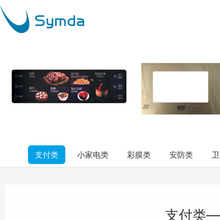
支付类
小家电类
彩膜类
安防类
卫
支付类—