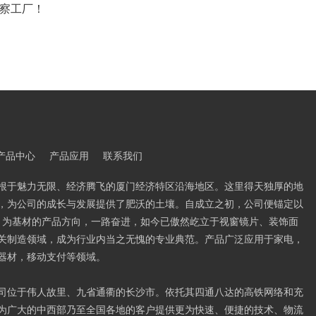
察工厂！
产品中心
产品应用
联系我们
根于魅力无限、经济腾飞的厦门经济特区沿海地区。这里得天独厚的地
，为公司的成长与发展提供了肥沃的土壤。自成立之初，公司便锚定以
PVC 为基材的产品方向，一路奋进，如今已傲然屹立于视窗镜片、装饰面
关制造领域，成为行业内当之无愧的专业典范。产品广泛应用于家电，
器材，移动支付等领域。
司位于伟人故里、九省通衢的长沙市。依托其四通八达的高铁网络和充
为广大的中西部乃至全国各地的客户提供更为快速、便捷的技术、物流