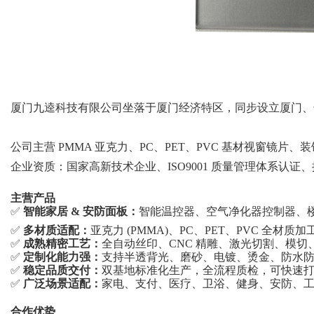
厦门
九逵科技
有限公司坐落于厦门经济特区，同步设立厦门、
公司主营
PMMA 亚克力、PC、PET、PVC 基材视窗镜
企业资质：国家高新技术企业、
ISO9001 质量管理体系
主营产品
✅
智能家居
& 安防面板：
智能温控器、空气净化器控制器、
✅
多材质适配：
亚克力
(PMMA)、PC、PET、PVC 全
✅
成熟精密工艺：
全自动丝印、
CNC 精雕、激光切割、模切
✅
定制化能力强：
支持半透背光、磨砂、电镀、烫金、防水
✅
稳定品质交付：
双基地标准化生产，全流程质检，可快速
✅
广泛场景适配：
家电、支付、医疗、卫浴、健身、安防、
合作优势