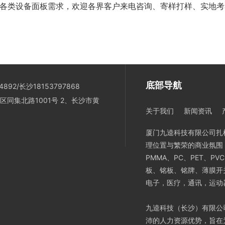
各类设备面板需求，欢迎各界客户来电咨询、寄样打样、实地考
底部导航
892/长沙18153797868
区同集北路1001号 2、长沙市黄
关于我们
新闻资讯
厦门九逵科技有限公司扎
理位置与繁荣的商业氛围
PMMA、PC、PET、
板、铭板、铭牌、薄膜开
电子，医疗，通讯，运动
九逵科技（长沙）有限公
沛的人力资源优势，旨在