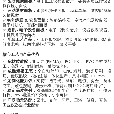
✅
医疗健康面板：
电子血压仪视窗镜片、各类家用医疗设备
操作显示面板
✅
运动器材面板：
跑步机操作面板、动感单车、磁控健身车
装饰视窗
✅
智能家居
& 安防面板：
智能温控器、空气净化器控制器、
楼宇对讲机、智能锁面板
✅
通讯
/ 电子设备面板：
电子书装饰镜片、仪器仪表视窗、
手机设备装饰面板
✅
配套工艺产品：
丝印铭板铭牌、模切脚垫
/ 硅胶垫 / 3M 背
胶魔术贴、模内注塑外壳面板、薄膜开关
核心工艺与产品优势
✅
多材质适配：
亚克力
(PMMA)、PC、PET、PVC 全材质加
工，高透光、耐刮耐磨、耐候抗老化
✅
成熟精密工艺：
全自动丝印、
CNC 精雕、激光切割、模
切、覆膜贴胶、模内注塑一体化生产，尺寸精度 ±0.05mm
✅
定制化能力强：
支持半透背光、磨砂、电镀、烫金、防水
防尘、鼓包按键、异形开模，按需印刷
LOGO 与功能字符
✅
稳定品质交付：
双基地标准化生产，全流程质检，可快速
打样、大小批量均可承接，交期可控
✅
广泛场景适配：
家电、支付、医疗、卫浴、健身、安防、
工业仪器全行业配套