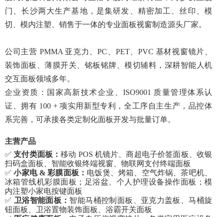
门、长沙两大生产基地，是集研发、精密加工、丝印、模
切、模内注塑、销售于一体的专业面板视窗制造源头厂家。
公司主营
PMMA 亚克力、PC、PET、PVC 基材视窗镜片、
装饰面板、薄膜开关、铭板铭牌、模切辅料，深耕智能人机
交互面板领域多年。
企业资质：国家高新技术企业、
ISO9001 质量管理体系认
证、拥有 100 + 项实用新型专利，全工序自主生产，品控体
系完善，可承接各类定制化面板开发与批量订单。
主营产品
✅
支付类面板：
移动
POS 机镜片、商超电子价签面板、收银
扫码盒面板、智能收银终端视窗、物联网支付终端面板
✅
小家电
& 彩膜面板：
电饭煲、烤箱、空气炸锅、茶吧机、
冰箱管线机彩膜面板；足浴盆、个人护理设备操作面板；模
内注塑小家电按键面板
✅
卫浴智能面板：
智能马桶控制面板、亚克力盖板、马桶旋
钮面板、卫浴置物装饰面板、浴霸开关面板