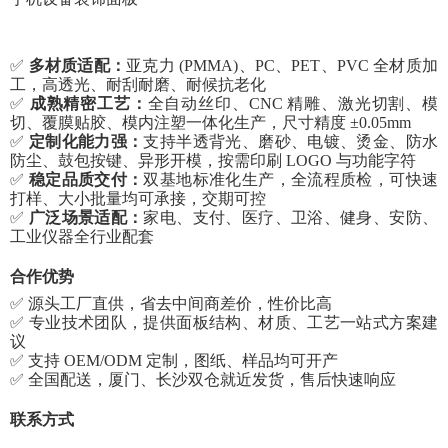
✅
多材质适配：
亚克力
(PMMA)、PC、PET、PVC 全材质加
工，高透光、耐刮耐磨、耐候抗老化
✅
成熟精密工艺：
全自动丝印、
CNC 精雕、激光切割、模
切、覆膜贴胶、模内注塑一体化生产，尺寸精度 ±0.05mm
✅
定制化能力强：
支持半透背光、磨砂、电镀、烫金、防水
防尘、鼓包按键、异形开模，按需印刷
LOGO 与功能字符
✅
稳定品质交付：
双基地标准化生产，全流程质检，可快速
打样、大小批量均可承接，交期可控
✅
广泛场景适配：
家电、支付、医疗、卫浴、健身、安防、
工业仪器全行业配套
合作优势
✅ 源头工厂直供，省去中间商差价，性价比高
✅ 专业技术团队，提供面板结构、材质、工艺一站式方案建
议
✅ 支持 OEM/ODM 定制，图纸、样品均可开产
✅ 全国配送，厦门、长沙双仓就近发货，售后快速响应
联系方式