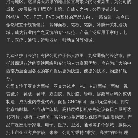
沿海地区。这里得天独厚的地理位置与繁荣的商业氛围，为公司的
成长与发展提供了肥沃的土壤。自成立之初，公司便锚定以
PMMA、PC、PET、PVC 为基材的产品方向，一路奋进，如今已
傲然屹立于视窗镜片、装饰面板、铭板、铭牌、薄膜开关制造领
域，成为行业内当之无愧的专业典范。产品广泛应用于家电，电
子，医疗，通讯，运动器材，移动支付等领域。
九逵科技（长沙）有限公司位于伟人故里、九省通衢的长沙市。依
托其四通八达的高铁网络和充沛的人力资源优势，旨在为广大的中
西部乃至全国各地的客户提供更为快速、便捷的技术、物流和服
务。
公司专注于亚克力面板、亚克力镜片、PC、PET面板、面贴、视
窗镜片、铭板、铭牌、双面胶、保护膜、导电、屏蔽等材料的模切
制造，成为业内专业代表。配备 CNC车间、丝印无尘车间。拥有
北京精雕机、全自动丝印机、高精度模切机等先进设备日产量可达
15万片，拥有一批经验丰富的专业生产团队保障产品品质稳定。产
品广泛应用于家电、电子、医疗、卫浴、通讯等多个领域，赢得大
批上市企业客户信赖。未来，公司将秉持 “求实、高效”的经营 理