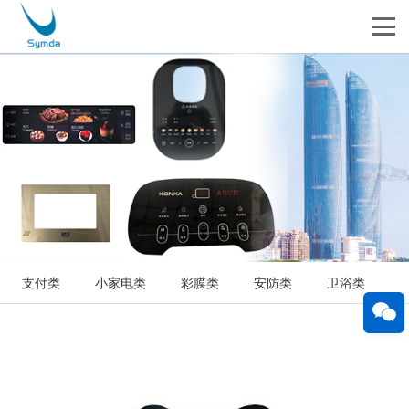
支付类
小家电类
彩膜类
安防类
卫浴类