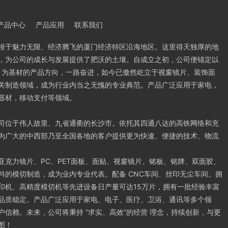
产品中心
产品应用
联系我们
根于魅力无限、经济腾飞的厦门经济特区沿海地区。这里得天独厚的地
，为公司的成长与发展提供了肥沃的土壤。自成立之初，公司便锚定以
PVC 为基材的产品方向，一路奋进，如今已傲然屹立于视窗镜片、装饰面
关制造领域，成为行业内当之无愧的专业典范。产品广泛应用于家电，
器材，移动支付等领域。
司位于伟人故里、九省通衢的长沙市。依托其四通八达的高铁网络和充
为广大的中西部乃至全国各地的客户提供更为快速、便捷的技术、物流
亚克力镜片、PC、PET面板、面贴、视窗镜片、铭板、铭牌、双面胶、
料的模切制造，成为业内专业代表。配备 CNC车间、丝印无尘车间。拥
印机、高精度模切机等先进设备日产量可达15万片，拥有一批经验丰富
品质稳定。产品广泛应用于家电、电子、医疗、卫浴、通讯等多个领
户信赖。未来，公司将秉持 “求实、高效”的经营 理念，持续创新，与更
图！