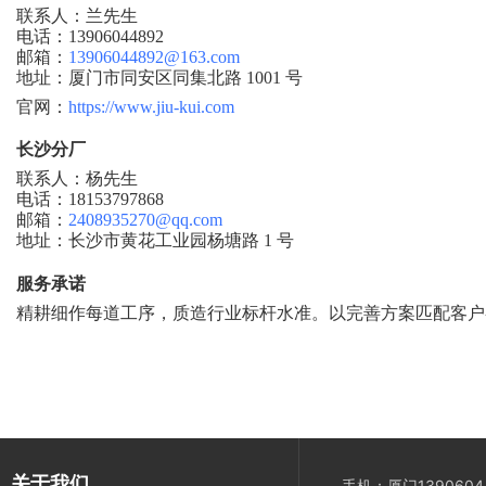
联系人：兰先生
电话：
13906044892
邮箱：
13906044892@163.com
地址：厦门市同安区同集北路
1001 号
官网：
https://www.jiu-kui.com
长沙分厂
联系人：杨先生
电话：
18153797868
邮箱：
2408935270@qq.com
地址：长沙市黄花工业园杨塘路
1 号
服务承诺
精耕细作每道工序，质造行业标杆水准。以完善方案匹配客户
关于我们
手机：厦门13906044