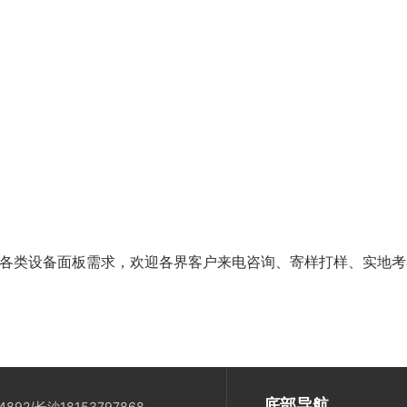
各类设备面板需求，欢迎各界客户来电咨询、寄样打样、实地考
底部导航
892/长沙18153797868