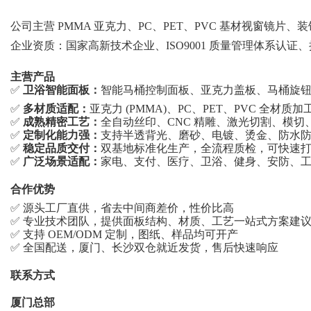
公司主营
PMMA 亚克力、PC、PET、PVC 基材视窗镜
企业资质：国家高新技术企业、
ISO9001 质量管理体系
主营产品
✅
卫浴智能面板：
智能马桶控制面板、亚克力盖板、马桶旋
✅
多材质适配：
亚克力
(PMMA)、PC、PET、PVC 全
✅
成熟精密工艺：
全自动丝印、
CNC 精雕、激光切割、模切
✅
定制化能力强：
支持半透背光、磨砂、电镀、烫金、防水
✅
稳定品质交付：
双基地标准化生产，全流程质检，可快速
✅
广泛场景适配：
家电、支付、医疗、卫浴、健身、安防、
合作优势
✅ 源头工厂直供，省去中间商差价，性价比高
✅ 专业技术团队，提供面板结构、材质、工艺一站式方案建
✅ 支持 OEM/ODM 定制，图纸、样品均可开产
✅ 全国配送，厦门、长沙双仓就近发货，售后快速响应
联系方式
厦门总部