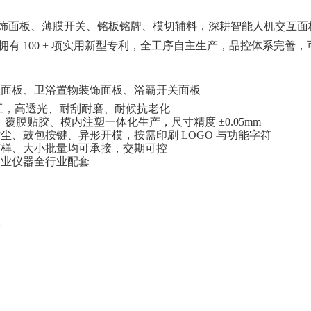
片、装饰面板、薄膜开关、铭板铭牌、模切辅料，深耕智能人机交互
认证、拥有 100 + 项实用新型专利，全工序自主生产，品控体系
钮面板、卫浴置物装饰面板、浴霸开关面板
材质加工，高透光、耐刮耐磨、耐候抗老化
、覆膜贴胶、模内注塑一体化生产，尺寸精度 ±0.05mm
防尘、鼓包按键、异形开模，按需印刷
LOGO 与功能字符
打样、大小批量均可承接，交期可控
工业仪器全行业配套
议