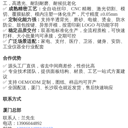
工，高透光、耐刮耐磨、耐候抗老化
✅
成熟精密工艺：
全自动丝印、
CNC 精雕、激光切割、模
切、覆膜贴胶、模内注塑一体化生产，尺寸精度 ±0.05mm
✅
定制化能力强：
支持半透背光、磨砂、电镀、烫金、防水
防尘、鼓包按键、异形开模，按需印刷
LOGO 与功能字符
✅
稳定品质交付：
双基地标准化生产，全流程质检，可快速
打样、大小批量均可承接，交期可控
✅
广泛场景适配：
家电、支付、医疗、卫浴、健身、安防、
工业仪器全行业配套
合作优势
✅ 源头工厂直供，省去中间商差价，性价比高
✅ 专业技术团队，提供面板结构、材质、工艺一站式方案建
议
✅ 支持 OEM/ODM 定制，图纸、样品均可开产
✅ 全国配送，厦门、长沙双仓就近发货，售后快速响应
联系方式
厦门总部
联系人：兰先生
电话：
13906044892