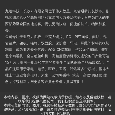
九逵科技（长沙）有限公司位于伟人故里、九省通衢的长沙市。依
托其四通八达的高铁网络和充沛的人力资源优势，旨在为广大的中
西部乃至全国各地的客户提供更为快速、便捷的技术、物流和服
务。
公司专注于亚克力面板、亚克力镜片、PC、PET面板、面贴、视
窗镜片、铭板、铭牌、双面胶、保护膜、导电、屏蔽等材料的模切
制造，成为业内专业代表。配备 CNC车间、丝印无尘车间。拥有
北京精雕机、全自动丝印机、高精度模切机等先进设备日产量可达
15万片，拥有一批经验丰富的专业生产团队保障产品品质稳定。产
品广泛应用于家电、电子、医疗、卫浴、通讯等多个领域，赢得大
批上市企业客户信赖。未来，公司将秉持 “求实、高效”的经营 理
念，持续创新，与更多客户共创价值，共叙蓝图！
本站内容、图片、视频为网站模板演示数据，如有涉及侵犯版权，请
联系我们提供书面反馈，我们核实后会立即删除。
本站涵盖的内容、图片、视频等模板演示数据，部分未能与原作者取
得联系。若涉及版权问题，请及时通知我们并提供相关证明材料，我
们将立即予以删除！