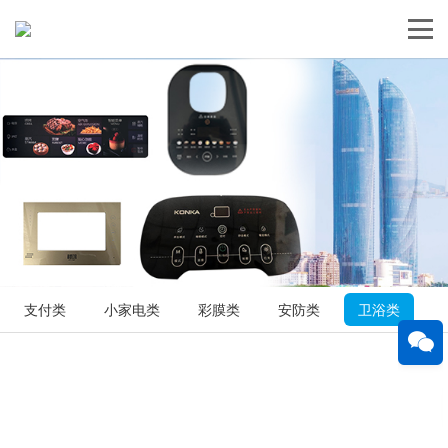
支付类
小家电类
彩膜类
安防类
卫浴类